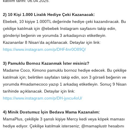
katılım tarihi: 06.04.2025.
2) 10 Kişi 1.000 Liralık Hediye Çeki Kazanacak:
Ebebek, 10 kişiye 1.000TL değerinde hediye çeki kazandıracak. Bu
çekilişe katılmak için @ebebek Instagram sayfasını takip edin,
gönderiyi beğenin ve yorumda 3 arkadaşınızı etiketleyin.
Kazananlar 8 Nisan’da açıklanacak. Detaylar için link:
https://www.instagram.com/p/DHF4nr0O89Q/
3) Pamuklu Bornoz Kazanmak İster misiniz?
Madame Coco, Kimono pamuklu bornoz hediye edecek. Bu çekilişe
katılmak için; belirtilen sayfaları takip edin, son 3 görseli beğenin ve
yorumda #madamecoco yazıp 1 arkadaş etiketleyin. Sonuç 9 Nisan
tarihinde açıklanacak. Detaylar için link:
https://www.instagram.com/p/DH-jyxcu4oU/
4) Minik Dostumuz İçin Bedava Mama Kazanalım:
MamaPlus, çekilişle 3 şanslı kişiye Mercy kedi veya köpek maması
hediye ediyor. Çekilişe katılmak isterseniz; @mamaplustr hesabını