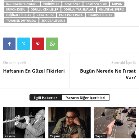
INDIRIM KUPON KODU
INDIRIMLER
KAMPANYA
KAMPANYALAR
KUPON
KUPON KODU
ÖDÜLLÜ ÇEKILIŞLER
ÖDÜLLÜ YARIŞMALAR
ONLINE ALIŞVERIŞ
ORIJINAL FIKIRLER
PARA IADESI
PARA PARA PARA
SIRADIŞI FIKIRLER
TAMAMEN DUYGUSAL
ZEKICE ALIŞVERIŞ
Önceki İçerik
Sonraki İçerik
Haftanın En Güzel Fikirleri
Bugün Nerede Ne Fırsat
Var?
İlgili Haberler
Yazarın Diğer İçerikleri
Yaşam
Yaşam
Yaşam