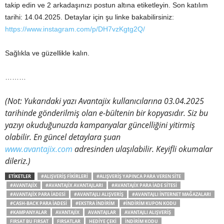
takip edin ve 2 arkadaşınızı postun altına etiketleyin. Son katılım
tarihi: 14.04.2025. Detaylar için şu linke bakabilirsiniz:
https://www.instagram.com/p/DH7vzKgtg2Q/
Sağlıkla ve güzellikle kalın.
………
(Not: Yukarıdaki yazı Avantajix kullanıcılarına 03.04.2025
tarihinde gönderilmiş olan e-bültenin bir kopyasıdır. Siz bu
yazıyı okuduğunuzda kampanyalar güncelliğini yitirmiş
olabilir. En güncel detaylara şuan
www.avantajix.com
adresinden ulaşılabilir. Keyifli okumalar
dileriz.)
ETIKETLER
#ALIŞVERIŞ FIKIRLERI
#ALIŞVERIŞ YAPINCA PARA VEREN SITE
#AVANTAJIX
#AVANTAJIX AVANTAJLARI
#AVANTAJIX PARA IADE SITESI
#AVANTAJIX PARA IADESI
#AVANTAJLI ALIŞVERIŞ
#AVANTAJLI INTERNET MAĞAZALARI
#CASH-BACK PARA IADESI
#EKSTRA INDIRIM
#INDIRIM KUPON KODU
#KAMPANYALAR
AVANTAJIX
AVANTAJLAR
AVANTAJLI ALIŞVERIŞ
FIRSAT BU FIRSAT
FIRSATLAR
HEDIYE ÇEKI
INDIRIM KODU