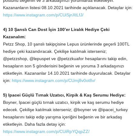
postunu beğenin ve 3 arkadaşınızı yorumlarda etiketleyin.
Kazananların listesi 08.10.2021 tarihinde açıklanacak. Detaylar için:
https://www.instagram.com/p/CUiSjnXtLfJ/
4) 10 Şanslı Can Dost İçin 100’er Liralık Hediye Çeki
Kazanalım:
Petzz Shop, 10 şanslı takipçisine Lepus ürünlerinde geçerli 100TL
hediye çeki kazandıracak. Çekilişe katılmak isterseniz;
@petzzshop, @lepuspet ve @petzzkuafor hesaplarını takip edin,
hesapların son 5 gönderisini beğenin ve yoruma 3 arkadaşınızı
etiketleyin. Kazananlar 14.10.2021 tarihinde duyurulacak. Detaylar
için:
https://www.instagram.com/p/CUmj8v0ot8v/
5) Ipacei Güçlü Tırnak Uzatıcı, Kirpik & Kaş Serumu Hediye:
Boyner, Ipacei güçlü tırnak uzatıcı, kirpik ve kaş serumu hediye
edecek. Çekilişe katılmak isterseniz; @boyner ve @ipacei_turkey
hesaplarını takip edip yarışma içeriğini beğenin ve bir arkadaş
etiketleyin. Daha fazla detay için:
https://www.instagram.com/p/CUiRpYQqpZZ/