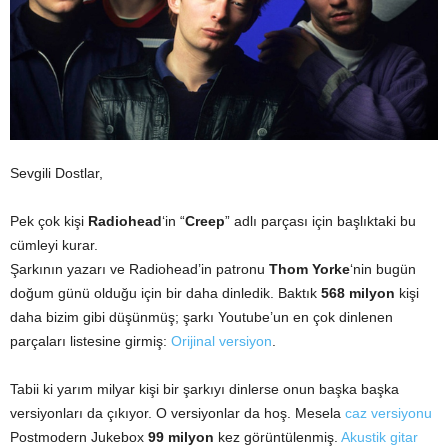
Sevgili Dostlar,
Pek çok kişi
Radiohead
‘in “
Creep
” adlı parçası için başlıktaki bu
cümleyi kurar.
Şarkının yazarı ve Radiohead’in patronu
Thom Yorke
‘nin bugün
doğum günü olduğu için bir daha dinledik. Baktık
568 milyon
kişi
daha bizim gibi düşünmüş; şarkı Youtube’un en çok dinlenen
parçaları listesine girmiş:
Orijinal versiyon
.
Tabii ki yarım milyar kişi bir şarkıyı dinlerse onun başka başka
versiyonları da çıkıyor. O versiyonlar da hoş. Mesela
caz versiyonu
Postmodern Jukebox
99 milyon
kez görüntülenmiş.
Akustik gitar