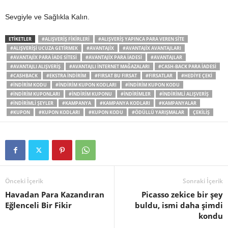
Sevgiyle ve Sağlıkla Kalın.
ETIKETLER
#ALIŞVERIŞ FIKIRLERI
#ALIŞVERIŞ YAPINCA PARA VEREN SITE
#ALIŞVERIŞI UCUZA GETIRMEK
#AVANTAJIX
#AVANTAJIX AVANTAJLARI
#AVANTAJIX PARA IADE SITESI
#AVANTAJIX PARA IADESI
#AVANTAJLAR
#AVANTAJLI ALIŞVERIŞ
#AVANTAJLI INTERNET MAĞAZALARI
#CASH-BACK PARA IADESI
#CASHBACK
#EKSTRA INDIRIM
#FIRSAT BU FIRSAT
#FIRSATLAR
#HEDIYE ÇEKI
#INDIRIM KODU
#INDIRIM KUPON KODLARI
#INDIRIM KUPON KODU
#INDIRIM KUPONLARI
#INDIRIM KUPONU
#INDIRIMLER
#INDIRIMLI ALIŞVERIŞ
#INDIRIMLI ŞEYLER
#KAMPANYA
#KAMPANYA KODLARI
#KAMPANYALAR
#KUPON
#KUPON KODLARI
#KUPON KODU
#ÖDÜLLÜ YARIŞMALAR
ÇEKILIŞ
Önceki İçerik
Sonraki İçerik
Havadan Para Kazandıran
Picasso zekice bir şey
Eğlenceli Bir Fikir
buldu, ismi daha şimdi
kondu