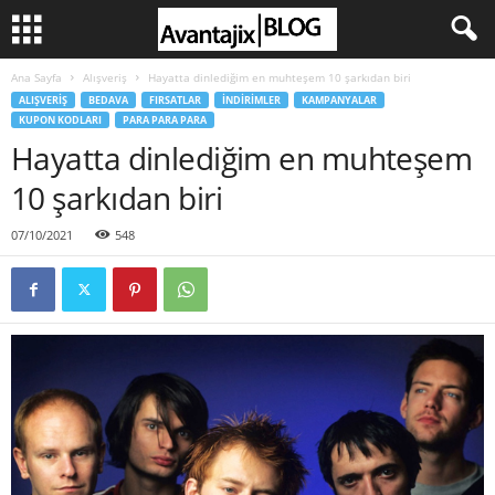
Ana Sayfa
Alışveriş
Hayatta dinlediğim en muhteşem 10 şarkıdan biri
ALIŞVERIŞ
BEDAVA
FIRSATLAR
İNDIRIMLER
KAMPANYALAR
KUPON KODLARI
PARA PARA PARA
Hayatta dinlediğim en muhteşem
10 şarkıdan biri
07/10/2021
548