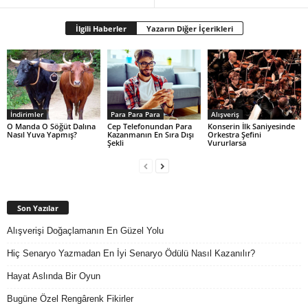
İlgili Haberler
Yazarın Diğer İçerikleri
İndirimler
Para Para Para
Alışveriş
O Manda O Söğüt Dalına
Cep Telefonundan Para
Konserin İlk Saniyesinde
Nasıl Yuva Yapmış?
Kazanmanın En Sıra Dışı
Orkestra Şefini
Şekli
Vururlarsa
Son Yazılar
Alışverişi Doğaçlamanın En Güzel Yolu
Hiç Senaryo Yazmadan En İyi Senaryo Ödülü Nasıl Kazanılır?
Hayat Aslında Bir Oyun
Bugüne Özel Rengârenk Fikirler