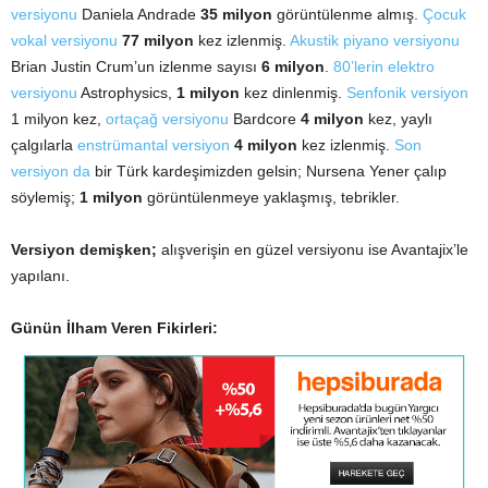
versiyonu
Daniela Andrade
35 milyon
görüntülenme almış.
Çocuk
vokal versiyonu
77 milyon
kez izlenmiş.
Akustik piyano versiyonu
Brian Justin Crum’un izlenme sayısı
6 milyon
.
80’lerin elektro
versiyonu
Astrophysics,
1 milyon
kez dinlenmiş.
Senfonik versiyon
1 milyon kez,
ortaçağ versiyonu
Bardcore
4 milyon
kez, yaylı
çalgılarla
enstrümantal versiyon
4 milyon
kez izlenmiş.
Son
versiyon da
bir Türk kardeşimizden gelsin; Nursena Yener çalıp
söylemiş;
1 milyon
görüntülenmeye yaklaşmış, tebrikler.
Versiyon demişken;
alışverişin en güzel versiyonu ise Avantajix’le
yapılanı.
Günün İlham Veren Fikirleri: