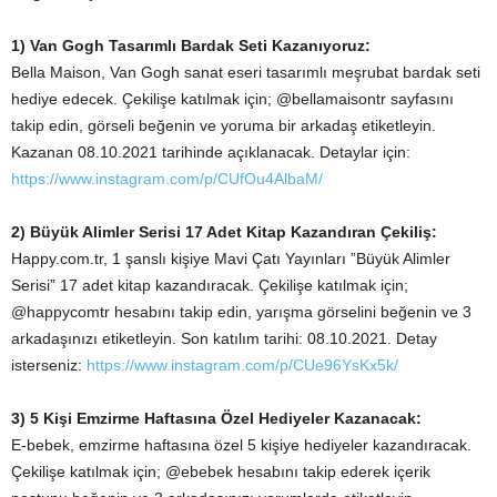
1) Van Gogh Tasarımlı Bardak Seti Kazanıyoruz:
Bella Maison, Van Gogh sanat eseri tasarımlı meşrubat bardak seti
hediye edecek. Çekilişe katılmak için; @bellamaisontr sayfasını
takip edin, görseli beğenin ve yoruma bir arkadaş etiketleyin.
Kazanan 08.10.2021 tarihinde açıklanacak. Detaylar için:
https://www.instagram.com/p/CUfOu4AlbaM/
2) Büyük Alimler Serisi 17 Adet Kitap Kazandıran Çekiliş:
Happy.com.tr, 1 şanslı kişiye Mavi Çatı Yayınları ”Büyük Alimler
Serisi” 17 adet kitap kazandıracak. Çekilişe katılmak için;
@happycomtr hesabını takip edin, yarışma görselini beğenin ve 3
arkadaşınızı etiketleyin. Son katılım tarihi: 08.10.2021. Detay
isterseniz:
https://www.instagram.com/p/CUe96YsKx5k/
3) 5 Kişi Emzirme Haftasına Özel Hediyeler Kazanacak:
E-bebek, emzirme haftasına özel 5 kişiye hediyeler kazandıracak.
Çekilişe katılmak için; @ebebek hesabını takip ederek içerik