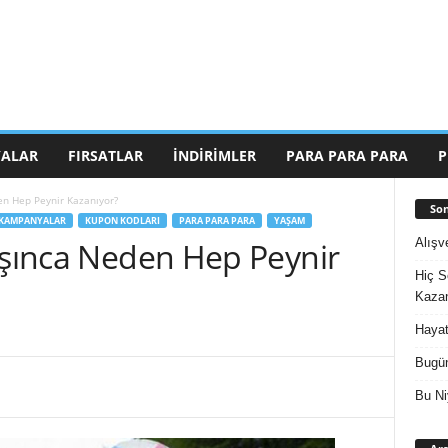
ALAR
FIRSATLAR
İNDIRIMLER
PARA PARA PARA
P
en Hep Peynir Kazanıyor?
Son
KAMPANYALAR
KUPON KODLARI
PARA PARA PARA
YAŞAM
Alışv
rışınca Neden Hep Peynir
Hiç S
Kazan
Hayat
Bugün
Bu Ni