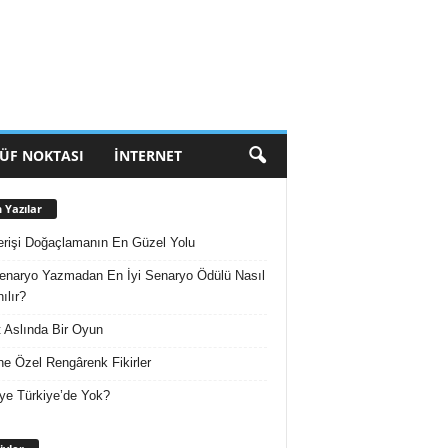
ÜF NOKTASI
İNTERNET
 Yazılar
erişi Doğaçlamanın En Güzel Yolu
enaryo Yazmadan En İyi Senaryo Ödülü Nasıl
ılır?
 Aslında Bir Oyun
e Özel Rengârenk Fikirler
ye Türkiye’de Yok?
Arşivler