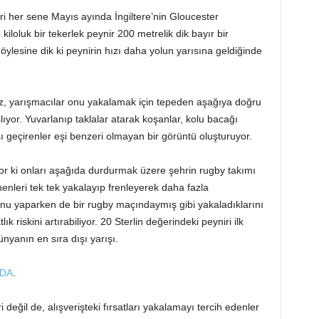
ri her sene Mayıs ayında İngiltere’nin Gloucester
kiloluk bir tekerlek peynir 200 metrelik dik bayır bir
öylesine dik ki peynirin hızı daha yolun yarısına geldiğinde
lmaz, yarışmacılar onu yakalamak için tepeden aşağıya doğru
yor. Yuvarlanıp taklalar atarak koşanlar, kolu bacağı
sı geçirenler eşi benzeri olmayan bir görüntü oluşturuyor.
iyor ki onları aşağıda durdurmak üzere şehrin rugby takımı
enleri tek tek yakalayıp frenleyerek daha fazla
unu yaparken de bir rugby maçındaymış gibi yakaladıklarını
ık riskini artırabiliyor. 20 Sterlin değerindeki peyniri ilk
nyanın en sıra dışı yarışı.
DA
.
eğil de, alışverişteki fırsatları yakalamayı tercih edenler