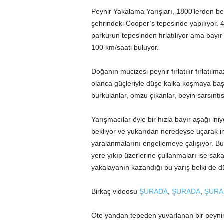
Peynir Yakalama Yarışları, 1800’lerden be
şehrindeki Cooper’s tepesinde yapılıyor. 4 
parkurun tepesinden fırlatılıyor ama bayır 
100 km/saati buluyor.
Doğanın mucizesi peynir fırlatılır fırlatı
olanca güçleriyle düşe kalka koşmaya başlı
burkulanlar, omzu çıkanlar, beyin sarsıntı
Yarışmacılar öyle bir hızla bayır aşağı in
bekliyor ve yukarıdan neredeyse uçarak in
yaralanmalarını engellemeye çalışıyor. B
yere yıkıp üzerlerine çullanmaları ise sakatl
yakalayanın kazandığı bu yarış belki de dü
Birkaç videosu
ŞURADA
,
ŞURADA
,
ŞURA
Öte yandan tepeden yuvarlanan bir peyniri d