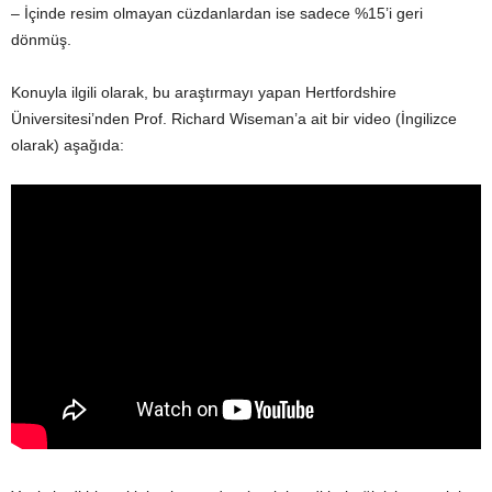
– İçinde resim olmayan cüzdanlardan ise sadece %15’i geri
dönmüş.
Konuyla ilgili olarak, bu araştırmayı yapan Hertfordshire
Üniversitesi’nden Prof. Richard Wiseman’a ait bir video (İngilizce
olarak) aşağıda: