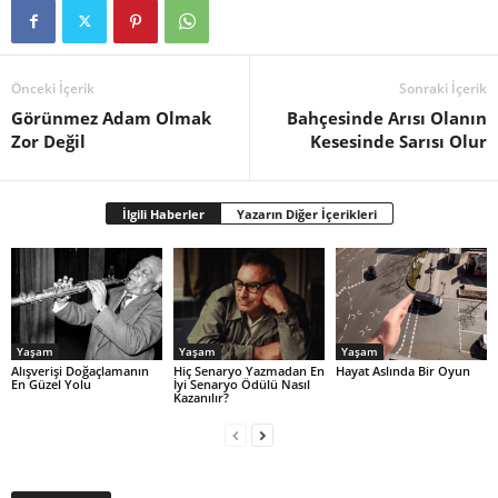
Önceki İçerik
Sonraki İçerik
Görünmez Adam Olmak
Bahçesinde Arısı Olanın
Zor Değil
Kesesinde Sarısı Olur
İlgili Haberler
Yazarın Diğer İçerikleri
Yaşam
Yaşam
Yaşam
Alışverişi Doğaçlamanın
Hiç Senaryo Yazmadan En
Hayat Aslında Bir Oyun
En Güzel Yolu
İyi Senaryo Ödülü Nasıl
Kazanılır?