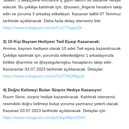
edecek. Bu çekilişe katılmak için; @suwen_lingerie hesabını takip
edin ve yoruma 3 arkadaş etiketleyin. Kazanan talihli 07 Temmuz
tarihinde açıklanacak. Daha fazla detay isterseniz link:
https://www.instagram.com/p/CuCT5ajqioD/
3) 10 Kişi Bayram Hediyesi Twil Eşarp Kazanacak:
Armine, bayram hediyesi olarak 10 adet Twil eşarp kazandıracak.
Çekilişe katılmak için; yorumda etiketlediğiniz 1 arkadaşınızla
birlikte @armine ve @aysegulerogluu hesaplarını takip edin .
Kazananlar 03.07.2023 tarihinde açıklanacak. Detaylar:
https://www.instagram.com/p/CtzT09QMga3/
4) Doğru Kelimeyi Bulan Sürpriz Hediye Kazanıyor:
Ruum Store, sürpriz hediye kazandıracak. Katılmak isterseniz;
resimdeki doğru kelimeyi bulup yoruma yazmanız yeterli olacak.
Kazanan 03.07.2023 tarihinde açıklanacak. Detaylar için:
https://www.instagram.com/p/CtopdWpoVDA/