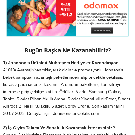
Bugün Başka Ne Kazanabiliriz?
1) Johnson’s Ürünleri Muhteşem Hediyeler Kazandırıyor:
A101’e Avantajix’ten tıklayarak gidin ve promosyonlu Johnson’s
bebek şampuanı avantajlı paketlerinden alıp öncelikle çekilişsiz
kurasız para iadenizi kazanın. Ardından paketten çıkan şifreyi
internete girip çekilişe katılın. Ödüller: 5 adet Samsung Galaxy
Tablet, 5 adet Pilsan Akülü Araba, 5 adet Xiaomi Mi AirFryer, 5 adet
AirPods 2. Nesil Kulaklık, 5 adet Corby Drone. Son katılım tarihi:
30.07.2023. Detaylar için: JohnsonstanCekilis.com
2) İç Giyim Takımı Ve Sabahlık Kazanmak İster misiniz?
Suwen, 3 takipçisine Romance iç giyim takımı ve sabahlık hediye