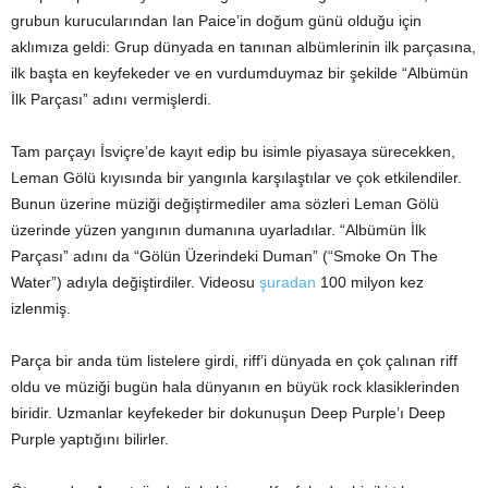
grubun kurucularından Ian Paice’in doğum günü olduğu için
aklımıza geldi: Grup dünyada en tanınan albümlerinin ilk parçasına,
ilk başta en keyfekeder ve en vurdumduymaz bir şekilde “Albümün
İlk Parçası” adını vermişlerdi.
Tam parçayı İsviçre’de kayıt edip bu isimle piyasaya sürecekken,
Leman Gölü kıyısında bir yangınla karşılaştılar ve çok etkilendiler.
Bunun üzerine müziği değiştirmediler ama sözleri Leman Gölü
üzerinde yüzen yangının dumanına uyarladılar. “Albümün İlk
Parçası” adını da “Gölün Üzerindeki Duman” (“Smoke On The
Water”) adıyla değiştirdiler. Videosu
şuradan
100 milyon kez
izlenmiş.
Parça bir anda tüm listelere girdi, riff’i dünyada en çok çalınan riff
oldu ve müziği bugün hala dünyanın en büyük rock klasiklerinden
biridir. Uzmanlar keyfekeder bir dokunuşun Deep Purple’ı Deep
Purple yaptığını bilirler.