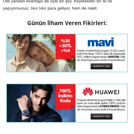
Öte yandan Avantajix de öyle bir şey. Keyfekeder bir iki tık
yapıyorsunuz, tıkır tıkır para geliyor, hem de nakit.
Günün İlham Veren Fikirleri: