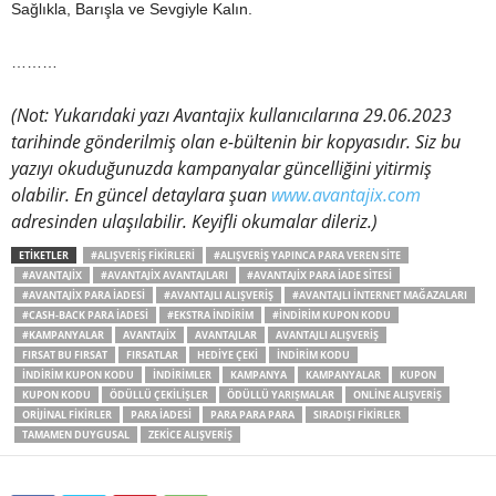
Sağlıkla, Barışla ve Sevgiyle Kalın.
………
(Not: Yukarıdaki yazı Avantajix kullanıcılarına 29.06.2023
tarihinde gönderilmiş olan e-bültenin bir kopyasıdır. Siz bu
yazıyı okuduğunuzda kampanyalar güncelliğini yitirmiş
olabilir. En güncel detaylara şuan
www.avantajix.com
adresinden ulaşılabilir. Keyifli okumalar dileriz.)
ETIKETLER
#ALIŞVERIŞ FIKIRLERI
#ALIŞVERIŞ YAPINCA PARA VEREN SITE
#AVANTAJIX
#AVANTAJIX AVANTAJLARI
#AVANTAJIX PARA IADE SITESI
#AVANTAJIX PARA IADESI
#AVANTAJLI ALIŞVERIŞ
#AVANTAJLI INTERNET MAĞAZALARI
#CASH-BACK PARA IADESI
#EKSTRA INDIRIM
#INDIRIM KUPON KODU
#KAMPANYALAR
AVANTAJIX
AVANTAJLAR
AVANTAJLI ALIŞVERIŞ
FIRSAT BU FIRSAT
FIRSATLAR
HEDIYE ÇEKI
INDIRIM KODU
INDIRIM KUPON KODU
INDIRIMLER
KAMPANYA
KAMPANYALAR
KUPON
KUPON KODU
ÖDÜLLÜ ÇEKILIŞLER
ÖDÜLLÜ YARIŞMALAR
ONLINE ALIŞVERIŞ
ORIJINAL FIKIRLER
PARA IADESI
PARA PARA PARA
SIRADIŞI FIKIRLER
TAMAMEN DUYGUSAL
ZEKICE ALIŞVERIŞ