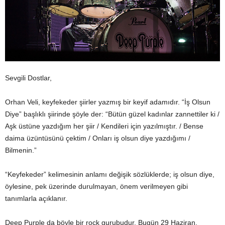
Sevgili Dostlar,
Orhan Veli, keyfekeder şiirler yazmış bir keyif adamıdır. “İş Olsun
Diye” başlıklı şiirinde şöyle der: “Bütün güzel kadınlar zannettiler ki /
Aşk üstüne yazdığım her şiir / Kendileri için yazılmıştır. / Bense
daima üzüntüsünü çektim / Onları iş olsun diye yazdığımı /
Bilmenin.”
“Keyfekeder” kelimesinin anlamı değişik sözlüklerde; iş olsun diye,
öylesine, pek üzerinde durulmayan, önem verilmeyen gibi
tanımlarla açıklanır.
Deep Purple da böyle bir rock gurubudur. Bugün 29 Haziran,