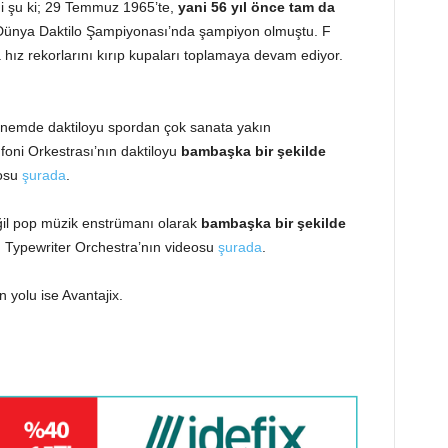
i şu ki; 29 Temmuz 1965’te,
yani
56 yıl önce tam da
p Dünya Daktilo Şampiyonası’nda şampiyon olmuştu. F
ız rekorlarını kırıp kupaları toplamaya devam ediyor.
nemde daktiloyu spordan çok sanata yakın
oni Orkestrası’nın daktiloyu
bambaşka bir şekilde
eosu
şurada
.
ğil pop müzik enstrümanı olarak
bambaşka bir şekilde
 Typewriter Orchestra’nın videosu
şurada
.
yolu ise Avantajix.