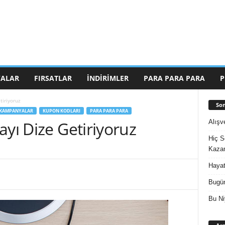
ALAR
FIRSATLAR
İNDIRIMLER
PARA PARA PARA
P
tiriyoruz
Son
KAMPANYALAR
KUPON KODLARI
PARA PARA PARA
Alışv
ayı Dize Getiriyoruz
Hiç S
Kazan
Hayat
Bugün
Bu Ni