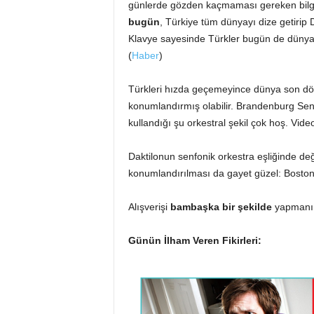
günlerde gözden kaçmaması gereken bilg
bugün
, Türkiye tüm dünyayı dize getiri
Klavye sayesinde Türkler bugün de dünya h
(
Haber
)
Türkleri hızda geçemeyince dünya son dö
konumlandırmış olabilir. Brandenburg Senf
kullandığı şu orkestral şekil çok hoş. Vid
Daktilonun senfonik orkestra eşliğinde de
konumlandırılması da gayet güzel: Boston
Alışverişi
bambaşka bir şekilde
yapmanın 
Günün İlham Veren Fikirleri: