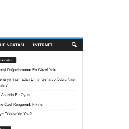
ÜF NOKTASI
İNTERNET
 Yazılar
erişi Doğaçlamanın En Güzel Yolu
enaryo Yazmadan En İyi Senaryo Ödülü Nasıl
ılır?
 Aslında Bir Oyun
e Özel Rengârenk Fikirler
ye Türkiye’de Yok?
Arşivler