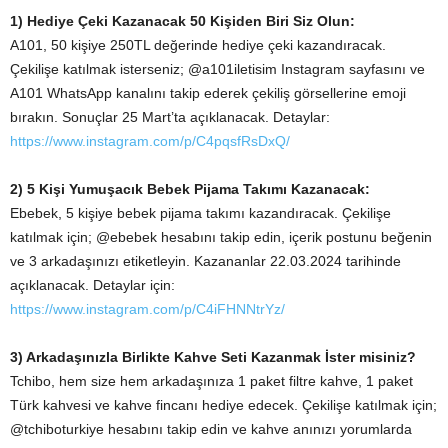
1) Hediye Çeki Kazanacak 50 Kişiden Biri Siz Olun:
A101, 50 kişiye 250TL değerinde hediye çeki kazandıracak.
Çekilişe katılmak isterseniz; @a101iletisim Instagram sayfasını ve
A101 WhatsApp kanalını takip ederek çekiliş görsellerine emoji
bırakın. Sonuçlar 25 Mart’ta açıklanacak. Detaylar:
https://www.instagram.com/p/C4pqsfRsDxQ/
2) 5 Kişi Yumuşacık Bebek Pijama Takımı Kazanacak:
Ebebek, 5 kişiye bebek pijama takımı kazandıracak. Çekilişe
katılmak için; @ebebek hesabını takip edin, içerik postunu beğenin
ve 3 arkadaşınızı etiketleyin. Kazananlar 22.03.2024 tarihinde
açıklanacak. Detaylar için:
https://www.instagram.com/p/C4iFHNNtrYz/
3) Arkadaşınızla Birlikte Kahve Seti Kazanmak İster misiniz?
Tchibo, hem size hem arkadaşınıza 1 paket filtre kahve, 1 paket
Türk kahvesi ve kahve fincanı hediye edecek. Çekilişe katılmak için;
@tchiboturkiye hesabını takip edin ve kahve anınızı yorumlarda