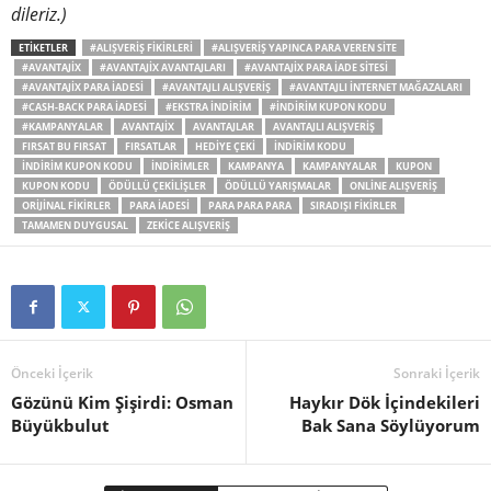
dileriz.)
ETIKETLER
#ALIŞVERIŞ FIKIRLERI
#ALIŞVERIŞ YAPINCA PARA VEREN SITE
#AVANTAJIX
#AVANTAJIX AVANTAJLARI
#AVANTAJIX PARA IADE SITESI
#AVANTAJIX PARA IADESI
#AVANTAJLI ALIŞVERIŞ
#AVANTAJLI INTERNET MAĞAZALARI
#CASH-BACK PARA IADESI
#EKSTRA INDIRIM
#INDIRIM KUPON KODU
#KAMPANYALAR
AVANTAJIX
AVANTAJLAR
AVANTAJLI ALIŞVERIŞ
FIRSAT BU FIRSAT
FIRSATLAR
HEDIYE ÇEKI
INDIRIM KODU
INDIRIM KUPON KODU
INDIRIMLER
KAMPANYA
KAMPANYALAR
KUPON
KUPON KODU
ÖDÜLLÜ ÇEKILIŞLER
ÖDÜLLÜ YARIŞMALAR
ONLINE ALIŞVERIŞ
ORIJINAL FIKIRLER
PARA IADESI
PARA PARA PARA
SIRADIŞI FIKIRLER
TAMAMEN DUYGUSAL
ZEKICE ALIŞVERIŞ
Önceki İçerik
Sonraki İçerik
Gözünü Kim Şişirdi: Osman
Haykır Dök İçindekileri
Büyükbulut
Bak Sana Söylüyorum