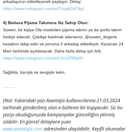
arkadaşınızı etiketleyerek paylaşın. Detay:
https://www.instagram.com/p/C4uybOzCttg/
4) Bedava Pijama Takımına Siz Sahip Olun:
Suwen, bir kişiye Ola maskülen pijama takımı ya da şortlu takım
hediye edecek. Çekilişe katılmak isterseniz; @suwen_lingerie
hesabını takip edin ve yoruma 3 arkadaş etiketleyin. Kazanan 24
Mart tarihinde açıklanacak. Daha fazla detay için link:
https://www.instagram.com/p/C4n1iP9NjAF/
Sağlıkla, barışla ve sevgiyle kalın.
………
(Not: Yukarıdaki yazı Avantajix kullanıcılarına 21.03.2024
tarihinde gönderilmiş olan e-bültenin bir kopyasıdır. Siz bu
yazıyı okuduğunuzda kampanyalar güncelliğini yitirmiş
olabilir. En güncel detaylara şuan
www.avantajix.com
adresinden ulaşılabilir. Keyifli okumalar