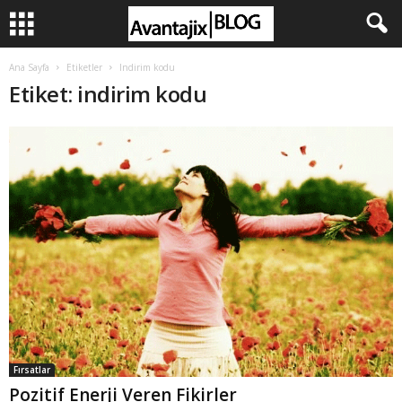
Ana Sayfa
Etiketler
Indirim kodu
Etiket: indirim kodu
Fırsatlar
Pozitif Enerji Veren Fikirler