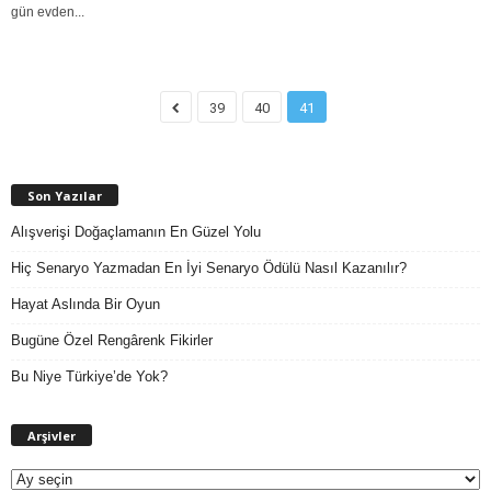
gün evden...
39
40
41
Son Yazılar
Alışverişi Doğaçlamanın En Güzel Yolu
Hiç Senaryo Yazmadan En İyi Senaryo Ödülü Nasıl Kazanılır?
Hayat Aslında Bir Oyun
Bugüne Özel Rengârenk Fikirler
Bu Niye Türkiye’de Yok?
A
Arşivler
r
ş
i