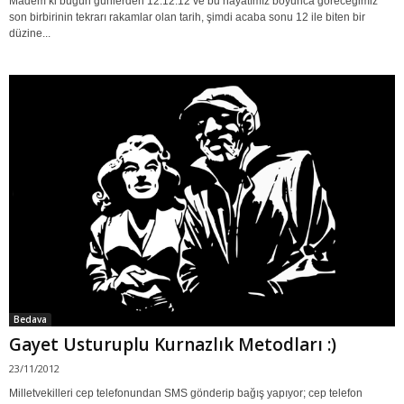
Madem ki bugün günlerden 12.12.12 ve bu hayatımız boyunca göreceğimiz
son birbirinin tekrarı rakamlar olan tarih, şimdi acaba sonu 12 ile biten bir
düzine...
Bedava
Gayet Usturuplu Kurnazlık Metodları :)
23/11/2012
Milletvekilleri cep telefonundan SMS gönderip bağış yapıyor; cep telefon