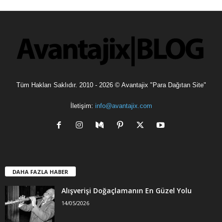
v
l
e
r
Tüm Hakları Saklıdır. 2010 - 2026 © Avantajix "Para Dağıtan Site"
İletişim:
info@avantajix.com
DAHA FAZLA HABER
Alışverişi Doğaçlamanın En Güzel Yolu
14/05/2026